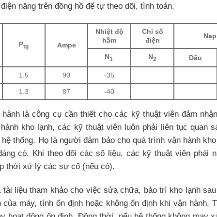
iện năng trên đồng hồ để tự theo dõi, tình toán.
Nhiệt độ
Chỉ số
Nạp
hầm
điện
P
Ampe
tg
N
N
Dầu
1
2
1.5
90
-35
1.3
87
-40
n hành là công cụ cần thiết cho các kỹ thuật viên đảm nhậ
 hành kho lạnh
, các kỹ thuật viên luôn phải liên tục quan s
a hệ thống. Họ là người đảm bảo cho quá trình vận hành kho
đáng có. Khi theo dõi các số liệu, các kỹ thuật viên phải 
p thời xử lý các sự cố (nếu có).
 tài liệu tham khảo cho việc
sửa chữa, bảo trì kho lạnh
sau
h của máy, tính ổn định hoặc không ổn định khi vận hành. 
áy hoạt động ổn định. Đồng thời, nếu hệ thống không may x