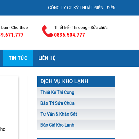
CÔNG TY CP KỸ THUẬT ĐIỆN - ĐIỆN LẠNH AVG. Chuyên: “ 
 bán - Cho thuê
Thiết kế - Thi công - Sửa chữa
39.671.777
0836.504.777
TIN TỨC
LIÊN HỆ
DỊCH VỤ KHO LẠNH
Thiết Kế Thi Công
Bảo Trì Sửa Chữa
Tư Vấn & Khảo Sát
Báo Giá Kho Lạnh
kho