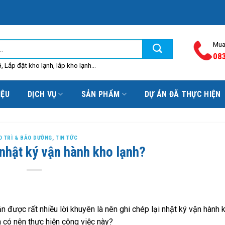
Mua
08
 Lắp đặt kho lạnh, lắp kho lạnh...
IỆU
DỊCH VỤ
SẢN PHẨM
DỰ ÁN ĐÃ THỰC HIỆN
O TRÌ & BẢO DƯỠNG
,
TIN TỨC
 nhật ký vận hành kho lạnh?
n được rất nhiều lời khuyên là nên ghi chép lại nhật ký vận hành 
à có nên thực hiện công việc này?