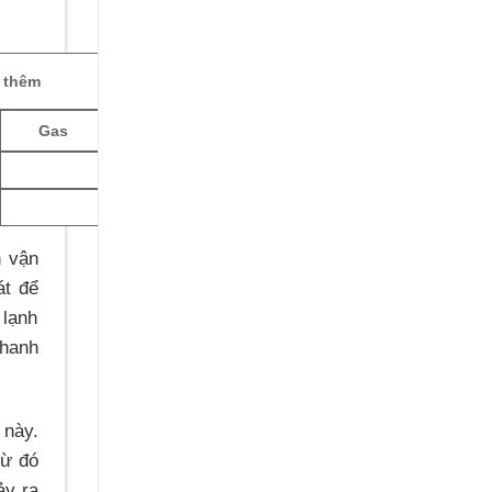
 thêm
Gas
n vận
át để
 lạnh
nhanh
 này.
Từ đó
ảy ra