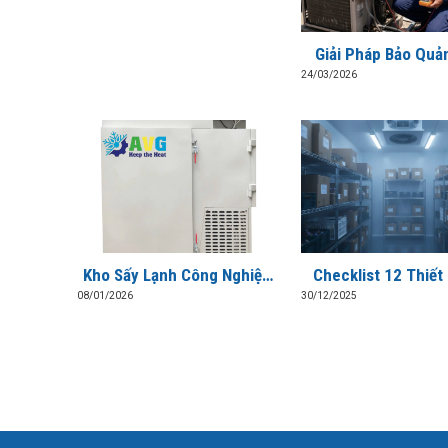
Giải Pháp Bảo Quả
Hóa Trong Kho Lạnh
24/03/2026
Mùa Hè Cao Đ
Kho Sấy Lạnh Công Nghiệp:
Checklist 12 Thiết
Giải Pháp Giữ Màu, Giữ Chất,
Lạnh Tiết Kiệm 
08/01/2026
30/12/2025
Tiết Kiệm Điện