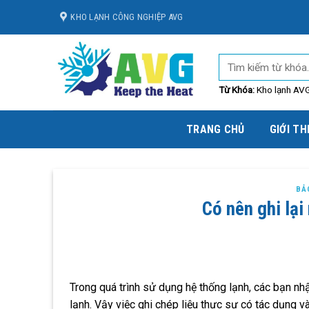
Skip
KHO LẠNH CÔNG NGHIỆP AVG
to
content
Từ Khóa:
Kho lạnh AVG,
TRANG CHỦ
GIỚI TH
BẢ
Có nên ghi lại
Trong quá trình sử dụng hệ thống lạnh, các bạn nhậ
lạnh. Vậy việc ghi chép liệu thực sự có tác dụng v