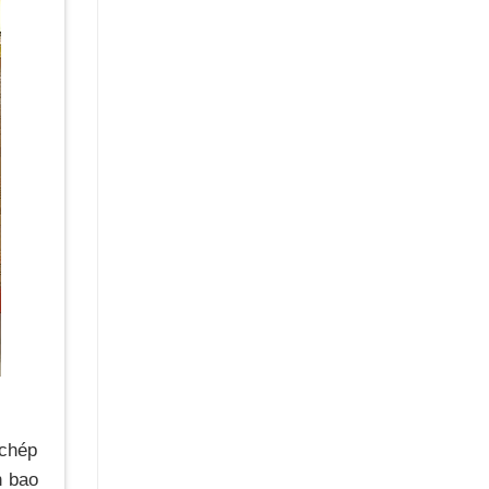
 chép
h bao