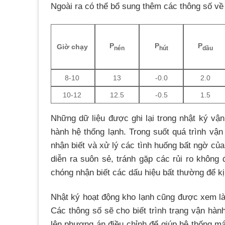
Ngoài ra có thể bổ sung thêm các thông số về đ
P
P
P
Giờ chạy
nén
hút
dầu
8-10
13
-0.0
2.0
10-12
12.5
-0.5
1.5
Những dữ liệu được ghi lại trong nhật ký vậ
hành hệ thống lạnh. Trong suốt quá trình
vận
nhận biết và xử lý các tình huống bất ngờ củ
diễn ra suôn sẻ, tránh gặp các rủi ro không 
chóng nhận biết các dấu hiệu bất thường để kị
Nhật ký hoạt động kho lạnh cũng được xem là
Các thông số sẽ cho biết trình trạng vận hàn
lên phương án điều chỉnh để giúp hệ thống m