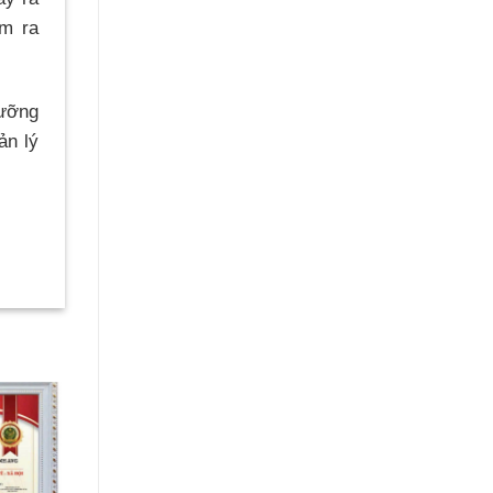
ìm ra
dưỡng
ản lý