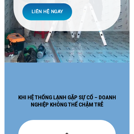
LIÊN HỆ NGAY
[/hr]
KHI HỆ THỐNG LẠNH GẶP SỰ CỐ – DOANH
NGHIỆP KHÔNG THỂ CHẬM TRỄ