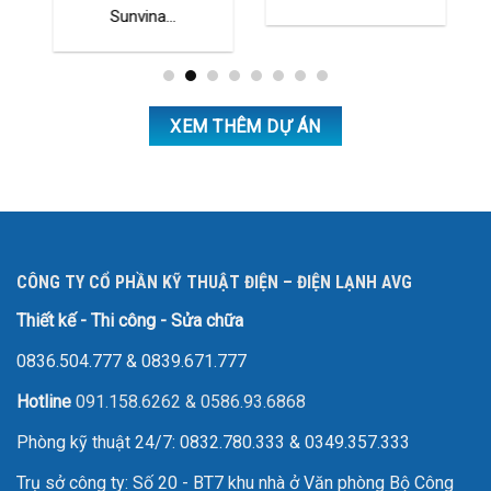
Sunvina...
XEM THÊM DỰ ÁN
CÔNG TY CỔ PHẦN KỸ THUẬT ĐIỆN – ĐIỆN LẠNH AVG
Thiết kế - Thi công - Sửa chữa
0836.504.777
&
0839.671.777
Hotline
091.158.6262
&
0586.93.6868
Phòng kỹ thuật 24/7: 0832.780.333 & 0349.357.333
Trụ sở công ty: Số 20 - BT7 khu nhà ở Văn phòng Bộ Công