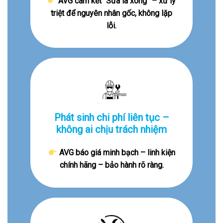
AVG cam kết “Sửa là xong” – xử lý
triệt để nguyên nhân gốc, không lặp
lỗi.
Phát sinh chi phí liên tục –
không ai chịu trách nhiệm
AVG báo giá minh bạch – linh kiện
chính hãng – bảo hành rõ ràng.