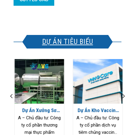
DỰ ÁN TIÊU BIỂU
o
Dự Án Xưởng Sơ
Dự Án Kho Vaccine
Chế Thực Phẩm
– Cho Công Ty VHN
g
A – Chủ đầu tư: Công
A – Chủ đầu tư: Công
Sunvina
Care
ty cổ phần thương
ty cổ phần dịch vụ
mại thực phẩm
tiêm chủng vaccin...