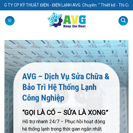
Skip
CP KỸ THUẬT ĐIỆN - ĐIỆN LẠNH AVG. Chuyên: “ Thiết kế - Thi Công - Sử
to
content
AVG – Dịch Vụ Sửa Chữa &
Bảo Trì Hệ Thống Lạnh
Công Nghiệp
“GỌI LÀ CÓ – SỬA LÀ XONG”
Hỗ trợ nhanh 24/7 – Phục hồi hoạt động
hệ thống lạnh trong thời gian ngắn nhất.