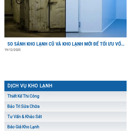
SO SÁNH KHO LẠNH CŨ VÀ KHO LẠNH MỚI ĐỂ TỐI ƯU VỐN
ĐẦU TƯ?
19/12/2025
DỊCH VỤ KHO LẠNH
Thiết Kế Thi Công
Bảo Trì Sửa Chữa
Tư Vấn & Khảo Sát
Báo Giá Kho Lạnh