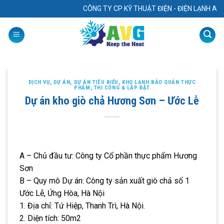
Skip
CÔNG TY CP KỸ THUẬT ĐIỆN - ĐIỆN LẠNH AVG. Chuyên
to
content
DỊCH VỤ
,
DỰ ÁN
,
DỰ ÁN TIÊU BIỂU
,
KHO LẠNH BẢO QUẢN THỰC
PHẨM
,
THI CÔNG & LẮP ĐẶT
Dự án kho giò chả Hương Sơn – Ước Lễ
A – Chủ đầu tư: Công ty Cổ phần thực phẩm Hương
Sơn
B – Quy mô Dự án: Công ty sản xuất giò chả số 1
Ước Lễ, Ứng Hòa, Hà Nội
1. Địa chỉ: Tứ Hiệp, Thanh Trì, Hà Nội.
2. Diện tích: 50m2