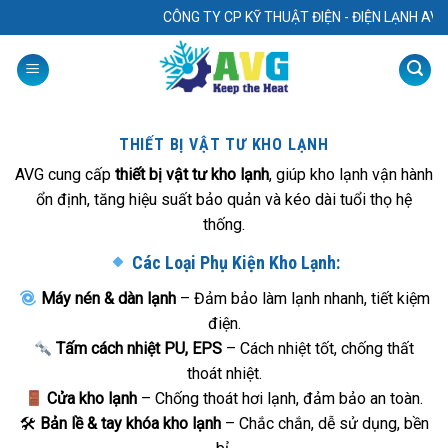
Skip
CÔNG TY CP KỸ THUẬT ĐIỆN - ĐIỆN LẠNH AVG. Chuyê
to
content
THIẾT BỊ VẬT TƯ KHO LẠNH
AVG cung cấp
thiết bị vật tư kho lạnh
, giúp kho lạnh vận hành
ổn định, tăng hiệu suất bảo quản và kéo dài tuổi thọ hệ
thống.
Các Loại Phụ Kiện Kho Lạnh:
Máy nén & dàn lạnh
– Đảm bảo làm lạnh nhanh, tiết kiệm
điện.
Tấm cách nhiệt PU, EPS
– Cách nhiệt tốt, chống thất
thoát nhiệt.
Cửa kho lạnh
– Chống thoát hơi lạnh, đảm bảo an toàn.
🛠
Bản lề & tay khóa kho lạnh
– Chắc chắn, dễ sử dụng, bền