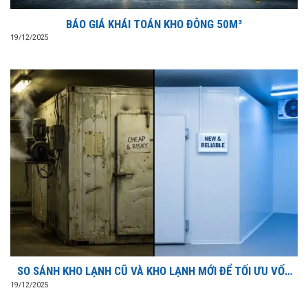
BÁO GIÁ KHÁI TOÁN KHO ĐÔNG 50M³
19/12/2025
SO SÁNH KHO LẠNH CŨ VÀ KHO LẠNH MỚI ĐỂ TỐI ƯU VỐN
ĐẦU TƯ?
19/12/2025