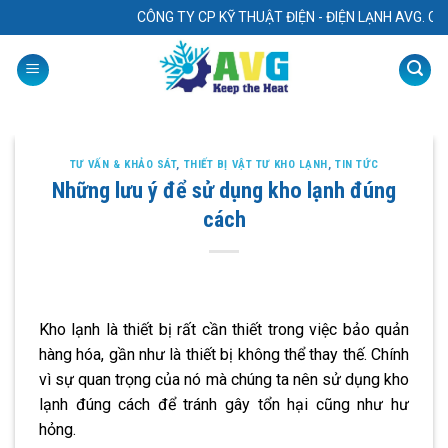
Skip
CÔNG TY CP KỸ THUẬT ĐIỆN - ĐIỆN LẠNH AVG. Chuyên: “ T
to
content
TƯ VẤN & KHẢO SÁT
,
THIẾT BỊ VẬT TƯ KHO LẠNH
,
TIN TỨC
Những lưu ý để sử dụng kho lạnh đúng
cách
Kho lạnh là thiết bị rất cần thiết trong việc bảo quản
hàng hóa, gần như là thiết bị không thể thay thế. Chính
vì sự quan trọng của nó mà chúng ta nên sử dụng kho
lạnh đúng cách để tránh gây tổn hại cũng như hư
hỏng.