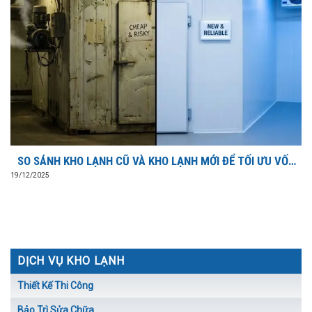
SO SÁNH KHO LẠNH CŨ VÀ KHO LẠNH MỚI ĐỂ TỐI ƯU VỐN
ĐẦU TƯ?
19/12/2025
DỊCH VỤ KHO LẠNH
Thiết Kế Thi Công
Bảo Trì Sửa Chữa