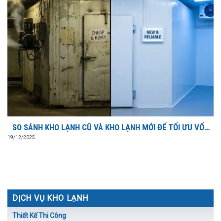
SO SÁNH KHO LẠNH CŨ VÀ KHO LẠNH MỚI ĐỂ TỐI ƯU VỐN
ĐẦU TƯ?
19/12/2025
DỊCH VỤ KHO LẠNH
Thiết Kế Thi Công