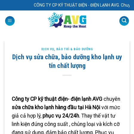
Skip
CÔNG TY CP KỸ THUẬT ĐIỆN - ĐIỆN LẠNH AVG. Chuyên: “ Thiết kế -
to
content
DỊCH VỤ
,
BẢO TRÌ & BẢO DƯỠNG
Dịch vụ sửa chữa, bảo dưỡng kho lạnh uy
tín chất lượng
Công ty CP kỹ thuật điện- điện lạnh AVG
chuyên
sửa chữa kho lạnh hàng đầu tại Hà Nội
với mức
giả cả hợp lý,
phục vụ 24/24h
. Thay thế vật tư
linh kiện đúng công suất , chủng loại và kích cỡ
đang sử dụng, đảm bảo chất lượng. Phục vụ